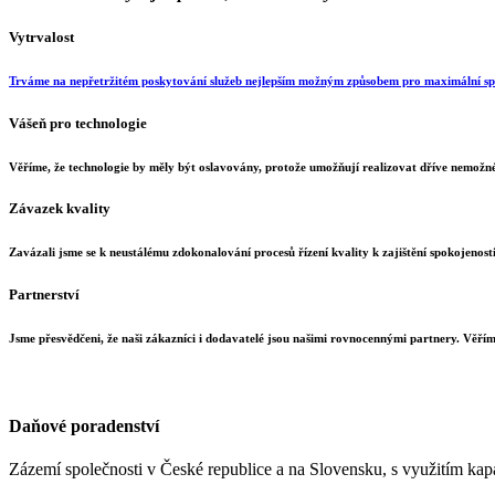
Vytrvalost
Trváme na nepřetržitém poskytování služeb nejlepším možným způsobem pro maximální sp
Vášeň pro technologie
Věříme, že technologie by měly být oslavovány, protože umožňují realizovat dříve nemožné
Závazek kvality
Zavázali jsme se k neustálému zdokonalování procesů řízení kvality k zajištění spokojenost
Partnerství
Jsme přesvědčeni, že naši zákazníci i dodavatelé jsou našimi rovnocennými partnery. Věř
Daňové poradenství
Zázemí společnosti v České republice a na Slovensku, s využitím kap