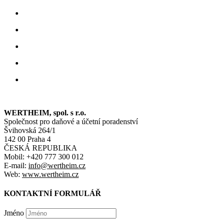
Co nás odlišuje od konkurence?
– Konceptem Osobního účetní
Jak Vám budeme užiteční
– Kolikrát jste již od účetní/ho s
Stojíme o Vaši důvěru
– Jsme spolehlivým partnerem pro Vaš
Odhadneme Vaše potřeby
– WERTHEIM ® rozumí svým
kl
Osvědčení
– Získali jsme ověření těchto institucí: Komora da
WERTHEIM, spol. s r.o.
Společnost pro daňové a účetní poradenství
Švihovská 264/1
142 00 Praha 4
ČESKÁ REPUBLIKA
Mobil: +420 777 300 012
E-mail:
info@wertheim.cz
Web:
www.wertheim.cz
KONTAKTNÍ FORMULÁŘ
Jméno