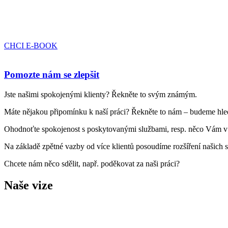
CHCI E-BOOK
Pomozte nám se zlepšit
Jste našimi spokojenými klienty? Řekněte to svým známým.
Máte nějakou připomínku k naší práci? Řekněte to nám – budeme hled
Ohodnoťte spokojenost s poskytovanými službami, resp. něco Vám v
Na základě zpětné vazby od více klientů posoudíme rozšíření našich s
Chcete nám něco sdělit, např. poděkovat za naši práci?
Naše vize
Ing. Zdeněk Wertheim