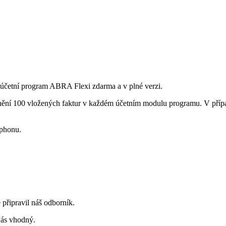
t účetní program ABRA Flexi zdarma a v plné verzi.
 100 vložených faktur v každém účetním modulu programu. V případě 
tphonu.
řipravil náš odborník.
Vás vhodný.