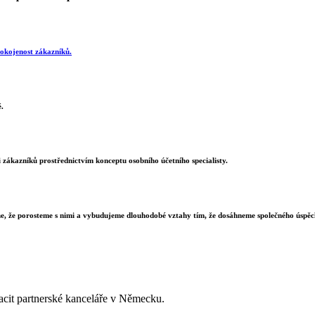
okojenost zákazníků.
.
i zákazníků prostřednictvím konceptu osobního účetního specialisty.
íme, že porosteme s nimi a vybudujeme dlouhodobé vztahy tím, že dosáhneme společného úspě
acit partnerské kanceláře v Německu.