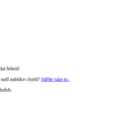
at řešení!
 naší nabídce chybí?
Sdělte nám to.
lužeb.