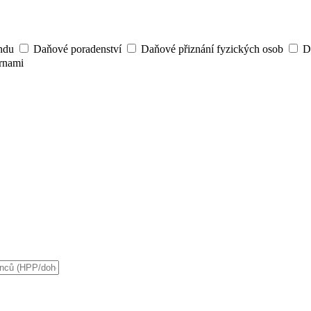
ndu
Daňové poradenství
Daňové přiznání fyzických osob
D
rnami