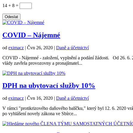
14 + 8
=
Odeslat
COVID – Nájemné
od
eximacz
|
Čvn 26, 2020
|
Daně a účetnictví
COVID - Nájemné - založení, vyplnění a podání žádosti. Od 26. 6. 2
vlády zavřela provozovny a pronajímatel...
DPH na ubytovací služby 10%
od
eximacz
|
Čvn 16, 2020
|
Daně a účetnictví
V rámci "protikrizového daňového balíčku," který byl 12. 6. 2020 vr
po vyhlášení novely zákona ve Sbírce...