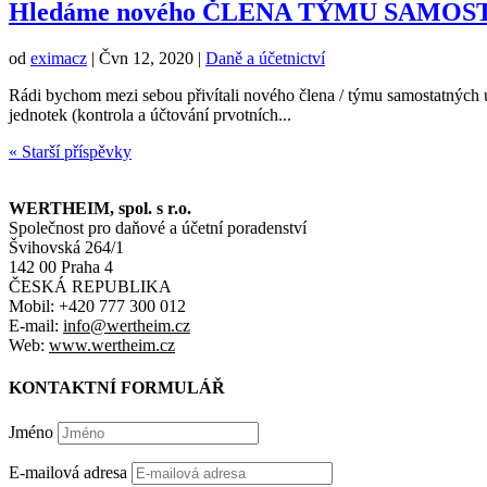
Hledáme nového ČLENA TÝMU SAMO
od
eximacz
|
Čvn 12, 2020
|
Daně a účetnictví
Rádi bychom mezi sebou přivítali nového člena / týmu samostatných úč
jednotek (kontrola a účtování prvotních...
« Starší příspěvky
WERTHEIM, spol. s r.o.
Společnost pro daňové a účetní poradenství
Švihovská 264/1
142 00 Praha 4
ČESKÁ REPUBLIKA
Mobil: +420 777 300 012
E-mail:
info@wertheim.cz
Web:
www.wertheim.cz
KONTAKTNÍ FORMULÁŘ
Jméno
E-mailová adresa