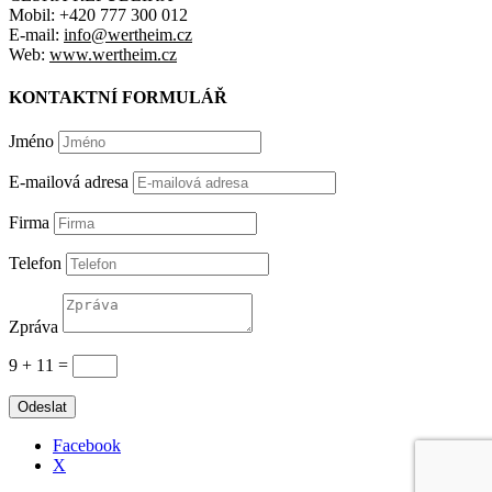
Mobil: +420 777 300 012
E-mail:
info@wertheim.cz
Web:
www.wertheim.cz
KONTAKTNÍ FORMULÁŘ
Jméno
E-mailová adresa
Firma
Telefon
Zpráva
9 + 11
=
Odeslat
Facebook
X