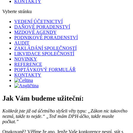
KONTAKTY
Vyberte stránku
VEDENÍ ÚČETNICTVÍ
DAŇOVÉ PORADENSTVÍ
MZDOVÉ AGENDY
PODNIKOVÉ PORADENSTVÍ
AUDIT
ZAKLÁDÁNÍ SPOLEČNOSTÍ
LIKVIDACE SPOLEČNOSTÍ
NOVINKY
REFERENCE
POPTÁVKOVÝ FORMULÁŘ
KONTAKTY
Jak Vám budeme užiteční:
Kolikrát jste již od účetní/ho slyšeli věty typu: „Zákon nic takového
nezná, takže to nejde.“ „Teď mám DPH-áčko, takže musíte
počkat.”
Opakovaně? Věříme že ano. Jenže Vaše konkurence nespí, stát s