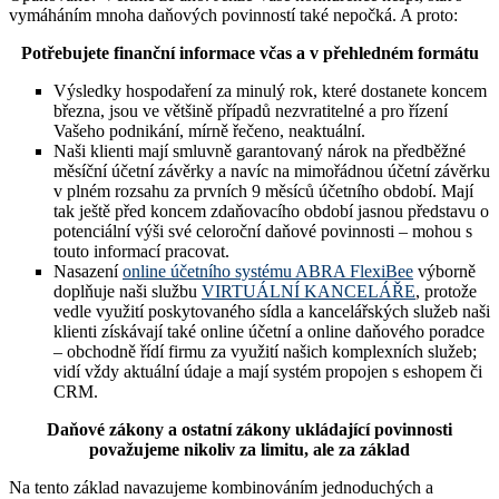
vymáháním mnoha daňových povinností také nepočká. A proto:
Potřebujete finanční informace včas a v přehledném formátu
Výsledky hospodaření za minulý rok, které dostanete koncem
března, jsou ve většině případů nezvratitelné a pro řízení
Vašeho podnikání, mírně řečeno, neaktuální.
Naši klienti mají smluvně garantovaný nárok na předběžné
měsíční účetní závěrky a navíc na mimořádnou účetní závěrku
v plném rozsahu za prvních 9 měsíců účetního období. Mají
tak ještě před koncem zdaňovacího období jasnou představu o
potenciální výši své celoroční daňové povinnosti – mohou s
touto informací pracovat.
Nasazení
online účetního systému ABRA FlexiBee
výborně
doplňuje naši službu
VIRTUÁLNÍ KANCELÁŘE
, protože
vedle využití poskytovaného sídla a kancelářských služeb naši
klienti získávají také online účetní a online daňového poradce
– obchodně řídí firmu za využití našich komplexních služeb;
vidí vždy aktuální údaje a mají systém propojen s eshopem či
CRM.
Daňové zákony a ostatní zákony ukládající povinnosti
považujeme nikoliv za limitu, ale za základ
Na tento základ navazujeme kombinováním jednoduchých a