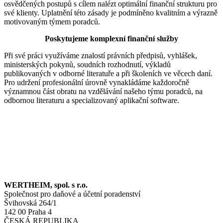
osvědčených postupů s cílem nalézt optimální finanční strukturu pro
své klienty. Uplatnění této zásady je podmíněno kvalitním a výrazně
motivovaným týmem poradců.
Poskytujeme komplexní finanční služby
Při své práci využíváme znalostí právních předpisů, vyhlášek,
ministerských pokynů, soudních rozhodnutí, výkladů
publikovaných v odborné literatuře a při školeních ve věcech daní.
Pro udržení profesionální úrovně vynakládáme každoročně
významnou část obratu na vzdělávání našeho týmu poradců, na
odbornou literaturu a specializovaný aplikační software.
WERTHEIM, spol. s r.o.
Společnost pro daňové a účetní poradenství
Švihovská 264/1
142 00 Praha 4
ČESKÁ REPUBLIKA