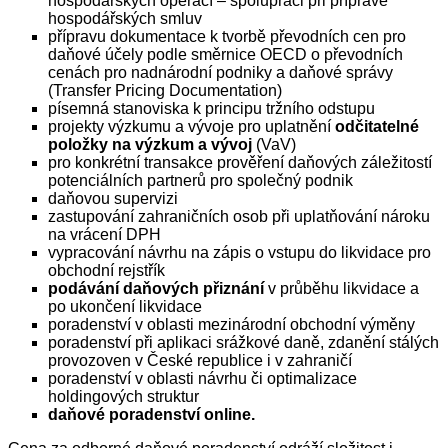
hospodářských operací – spolupráci při přípravě
hospodářských smluv
přípravu dokumentace k tvorbě převodních cen pro
daňové účely podle směrnice OECD o převodních
cenách pro nadnárodní podniky a daňové správy
(Transfer Pricing Documentation)
písemná stanoviska k principu tržního odstupu
projekty výzkumu a vývoje pro uplatnění
odčitatelné
položky na výzkum a vývoj
(VaV)
pro konkrétní transakce prověření daňových záležitostí
potenciálních partnerů pro společný podnik
daňovou supervizi
zastupování zahraničních osob při uplatňování nároku
na vrácení DPH
vypracování návrhu na zápis o vstupu do likvidace pro
obchodní rejstřík
podávání daňových přiznání
v průběhu likvidace a
po ukončení likvidace
poradenství v oblasti mezinárodní obchodní výměny
poradenství při aplikaci srážkové daně, zdanění stálých
provozoven v České republice i v zahraničí
poradenství v oblasti návrhu či optimalizace
holdingových struktur
daňové poradenství online.