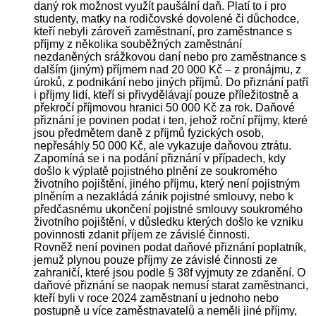
daný rok možnost využít paušální daň.
Platí to i pro
studenty, matky na rodičovské dovolené či důchodce,
kteří nebyli zároveň zaměstnaní, pro zaměstnance s
příjmy z několika souběžných zaměstnání
nezdaněných srážkovou daní nebo pro zaměstnance s
dalším (jiným) příjmem nad 20 000 Kč – z pronájmu, z
úroků, z podnikání nebo jiných příjmů. Do přiznání patří
i příjmy lidí, kteří si přivydělávají pouze příležitostně a
překročí příjmovou hranici 50 000 Kč za rok. Daňové
přiznání je povinen podat i ten, jehož roční příjmy, které
jsou předmětem daně z příjmů fyzických osob,
nepřesáhly 50 000 Kč, ale vykazuje daňovou ztrátu.
Zapomíná se i na podání přiznání v případech, kdy
došlo k výplatě pojistného plnění ze soukromého
životního pojištění, jiného příjmu, který není pojistným
plněním a nezakládá zánik pojistné smlouvy, nebo k
předčasnému ukončení pojistné smlouvy soukromého
životního pojištění, v důsledku kterých došlo ke vzniku
povinnosti zdanit příjem ze závislé činnosti.
Rovněž není povinen podat daňové přiznání poplatník,
jemuž plynou pouze příjmy ze závislé činnosti ze
zahraničí, které jsou podle § 38f
vyjmuty ze zdanění.
O
daňové přiznání se naopak nemusí starat zaměstnanci,
kteří byli v roce 2024 zaměstnaní u jednoho nebo
postupně u více zaměstnavatelů a neměli jiné příjmy,