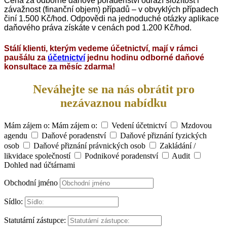
Cena za odborné daňové poradenství odráží složitost i
závažnost (finanční objem) případů – v obvyklých případech
činí 1.500 Kč/hod. Odpovědi na jednoduché otázky aplikace
daňového práva získáte v cenách pod 1.200 Kč/hod.
Stálí klienti, kterým vedeme účetnictví, mají v rámci
paušálu za
účetnictví
jednu hodinu odborné daňové
konsultace za měsíc zdarma!
Neváhejte se na nás obrátit pro
nezávaznou nabídku
Mám zájem o:
Mám zájem o:
Vedení účetnictví
Mzdovou
agendu
Daňové poradenství
Daňové přiznání fyzických
osob
Daňové přiznání právnických osob
Zakládání /
likvidace společností
Podnikové poradenství
Audit
Dohled nad účtárnami
Obchodní jméno
Sídlo:
Statutární zástupce: