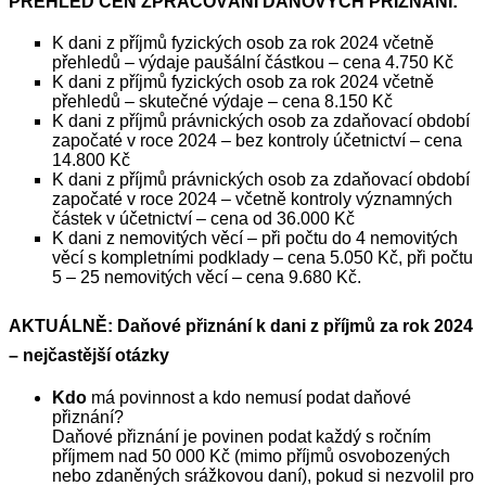
PŘEHLED CEN ZPRACOVÁNÍ DAŇOVÝCH PŘIZNÁNÍ:
K dani z příjmů fyzických osob za rok 2024 včetně
přehledů – výdaje paušální částkou – cena 4.750 Kč
K dani z příjmů fyzických osob za rok 2024 včetně
přehledů – skutečné výdaje – cena 8.150 Kč
K dani z příjmů právnických osob za zdaňovací období
započaté v roce 2024 – bez kontroly účetnictví – cena
14.800 Kč
K dani z příjmů právnických osob za
zdaňovací období
započaté v roce
2024 – včetně kontroly významných
částek v účetnictví – cena od 36.000 Kč
K dani z nemovitých věcí – při počtu do 4 nemovitých
věcí s kompletními podklady – cena 5.050 Kč, při počtu
5 – 25 nemovitých věcí – cena 9.680 Kč.
AKTUÁLNĚ: Daňové přiznání k dani z příjmů za rok 2024
– nejčastější otázky
Kdo
má povinnost a kdo nemusí podat daňové
přiznání?
Daňové přiznání je povinen podat každý s ročním
příjmem nad 50 000 Kč (mimo příjmů osvobozených
nebo zdaněných srážkovou daní),
pokud si nezvolil pro