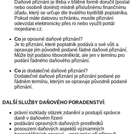
Daňové přiznání je třeba v tištěné formě doručit (poslat
nebo osobně donést) místně příslušnému finančnímu
úřadu, který se určuje dle trvalého bydliště poplatníka.
Pokud máte datovou schránku, musíte přiznání
odevzdat elektronicky přes ni nebo využít portál
mojedane.cz.
Co
je opravné daňové přiznání?
Je to přiznání, které poplatník podává o své vůli a
opravuje jím původně podané řádné daňové přiznání.
Může být podáno libovolněkrát, ale jen v termínu pro
podání řádného daňového přiznání.
Co
je dodatečné daňové přiznání?
Dodatečné daňové přiznání je přiznání podané po
řádném termínu, kterým se opravuje původně podané
přiznání.
DALŠÍ SLUŽBY DAŇOVÉHO PORADENSTVÍ:
právní rozklady otázek zdanění a postupů správce
daně v daňovém řízení
podávání opravných daňových prostředků
posouzení daňových aspektů významných