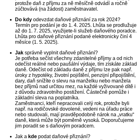
protože daň z příjmu za ně měsíčně odvádí a ročně
zúčtovává (na žádost) zaměstnavatel.
Do
kdy
odevzdat daňové přiznání za rok 2024?
Termín pro podání je do 1. 4. 2025. Lhůta se prodlužuje
až do 1. 7. 2025, využijete-li služeb daňového poradce.
L
hůta pro daňové přiznání podané elektronicky činí 4
měsíce (1. 5. 2025).
Jak
správně vyplnit daňové přiznání?
Je potřeba sečíst všechny zdanitelné příjmy a od nich
odečíst reálné nebo paušální výdaje, tím získáte základ
daně. Odečíst od základu daně z příjmu lze pak např.
úroky z hypotéky, životní pojištění, penzijní připojištění,
dary, daň snížíte o slevu na manželku nebo manžela
bez příjmů nad určitou mez, na každé vyživované dítě i
z důvodu zdravotního postižení. Čá
stečně pomůže i
základní sleva na poplatníka.
Zaměstnanci, kteří nepracovali celý rok, protože byli
např. na rodičovské dovolené, vedeni na úřadu práce
nebo studovali, mají pravděpodobně nárok na „vratku“
daně, která může být poměrně vysoká. Doporučujeme
jim poradit se s daňovým poradcem.
Jak a
kde
podat daňové přiznání?