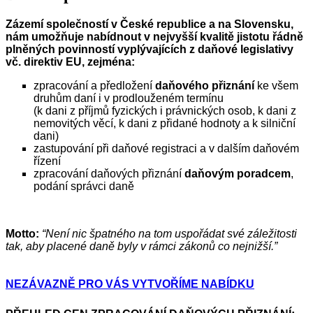
Zázemí společností v České republice a na Slovensku,
nám umožňuje nabídnout v nejvyšší kvalitě jistotu řádně
plněných povinností vyplývajících z daňové legislativy
vč. direktiv EU, zejména:
zpracování a předložení
daňového přiznání
ke všem
druhům daní i v prodlouženém termínu
(k dani z příjmů fyzických i právnických osob, k dani z
nemovitých věcí, k dani z přidané hodnoty a k silniční
dani)
zastupování při daňové registraci a v dalším daňovém
řízení
zpracování daňových přiznání
daňovým poradcem
,
podání správci daně
Motto:
“Není nic špatného na tom uspořádat své záležitosti
tak, aby placené daně byly v rámci zákonů co nejnižší.”
NEZÁVAZNĚ PRO VÁS VYTVOŘÍME NABÍDKU