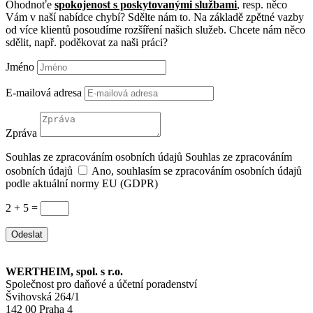
Ohodnoťe
spokojenost s poskytovanými službami
, resp. něco
Vám v naší nabídce chybí? Sdělte nám to. Na základě zpětné vazby
od více klientů posoudíme rozšíření našich služeb. Chcete nám něco
sdělit, např. poděkovat za naši práci?
Jméno
E-mailová adresa
Zpráva
Souhlas ze zpracováním osobních údajů
Souhlas ze zpracováním
osobních údajů
Ano, souhlasím se zpracováním osobních údajů
podle aktuální normy EU (GDPR)
2 + 5
=
Odeslat
WERTHEIM, spol. s r.o.
Společnost pro daňové a účetní poradenství
Švihovská 264/1
142 00 Praha 4