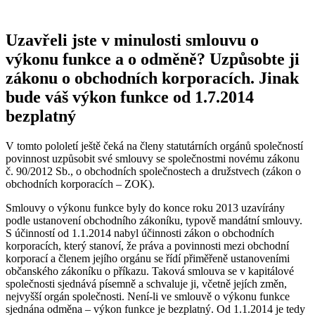
Uzavřeli jste v minulosti smlouvu o
výkonu funkce a o odměně? Uzpůsobte ji
zákonu o obchodních korporacích. Jinak
bude váš výkon funkce od 1.7.2014
bezplatný
V tomto pololetí ještě čeká na členy statutárních orgánů společností
povinnost uzpůsobit své smlouvy se společnostmi novému zákonu
č. 90/2012 Sb., o obchodních společnostech a družstvech (zákon o
obchodních korporacích – ZOK).
Smlouvy o výkonu funkce byly do konce roku 2013 uzavírány
podle ustanovení obchodního zákoníku, typově mandátní smlouvy.
S účinností od 1.1.2014 nabyl účinnosti zákon o obchodních
korporacích, který stanoví, že práva a povinnosti mezi obchodní
korporací a členem jejího orgánu se řídí přiměřeně ustanoveními
občanského zákoníku o příkazu. Taková smlouva se v kapitálové
společnosti sjednává písemně a schvaluje ji, včetně jejích změn,
nejvyšší orgán společnosti. Není-li ve smlouvě o výkonu funkce
sjednána odměna – výkon funkce je bezplatný. Od 1.1.2014 je tedy