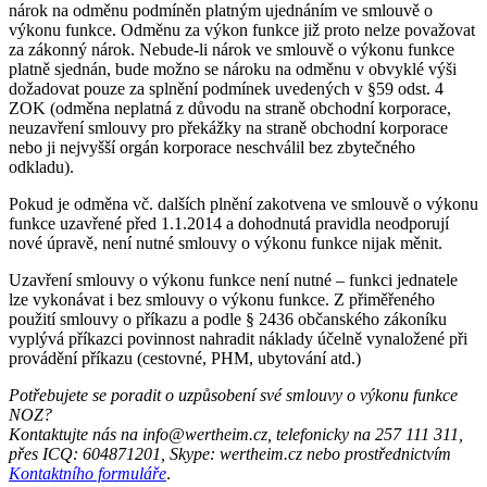
nárok na odměnu podmíněn platným ujednáním ve smlouvě o
výkonu funkce. Odměnu za výkon funkce již proto nelze považovat
za zákonný nárok. Nebude-li nárok ve smlouvě o výkonu funkce
platně sjednán, bude možno se nároku na odměnu v obvyklé výši
dožadovat pouze za splnění podmínek uvedených v §59 odst. 4
ZOK (odměna neplatná z důvodu na straně obchodní korporace,
neuzavření smlouvy pro překážky na straně obchodní korporace
nebo ji nejvyšší orgán korporace neschválil bez zbytečného
odkladu).
Pokud je odměna vč. dalších plnění zakotvena ve smlouvě o výkonu
funkce uzavřené před 1.1.2014 a dohodnutá pravidla neodporují
nové úpravě, není nutné smlouvy o výkonu funkce nijak měnit.
Uzavření smlouvy o výkonu funkce není nutné – funkci jednatele
lze vykonávat i bez smlouvy o výkonu funkce. Z přiměřeného
použití smlouvy o příkazu a podle § 2436 občanského zákoníku
vyplývá příkazci povinnost nahradit náklady účelně vynaložené při
provádění příkazu (cestovné, PHM, ubytování atd.)
Potřebujete se poradit o uzpůsobení své smlouvy o výkonu funkce
NOZ?
Kontaktujte nás na info@wertheim.cz, telefonicky na 257 111 311,
přes ICQ: 604871201, Skype: wertheim.cz nebo prostřednictvím
Kontaktního formuláře
.